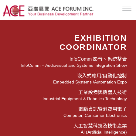
EXHIBITION
COORDINATOR
InfoComm 影音、系統整合
InfoComm – Audiovisual and Systems Integration Show
嵌入式應用/自動化控制
Embedded Systems /Automation Expo
工業設備與機器人技術
Industrial Equipment & Robotics Technology
電腦資訊暨消費用電子
Computer, Consumer Electronics
人工智慧科技及技術產業
AI (Artificial Intelligence)