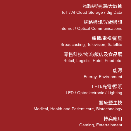
物聯網/雲端/大數據
IoT / AI Cloud Storage / Big Data
網路通訊/光纖通訊
Internet / Optical Communications
廣播/電視/衛星
Broadcasting, Television, Satellite
零售科技/物流/飯店及食品展
Retail, Logistic, Hotel, Food etc.
能源
Energy, Environment
LED/光電/照明
LED / Optoelectronic / Lighting
醫療暨生技
Medical, Health and Patient care, Biotechnology
博奕應用
Gaming, Entertainment