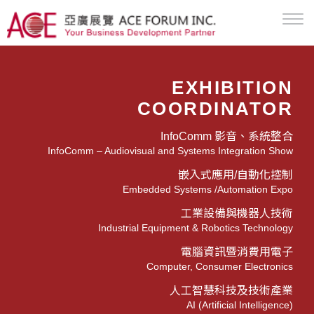
EXHIBITION
COORDINATOR
InfoComm 影音、系統整合
InfoComm – Audiovisual and Systems Integration Show
嵌入式應用/自動化控制
Embedded Systems /Automation Expo
工業設備與機器人技術
Industrial Equipment & Robotics Technology
電腦資訊暨消費用電子
Computer, Consumer Electronics
人工智慧科技及技術產業
AI (Artificial Intelligence)