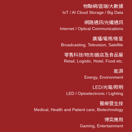
物聯網/雲端/大數據
IoT / AI Cloud Storage / Big Data
網路通訊/光纖通訊
Internet / Optical Communications
廣播/電視/衛星
Broadcasting, Television, Satellite
零售科技/物流/飯店及食品展
Retail, Logistic, Hotel, Food etc.
能源
Energy, Environment
LED/光電/照明
LED / Optoelectronic / Lighting
醫療暨生技
Medical, Health and Patient care, Biotechnology
博奕應用
Gaming, Entertainment